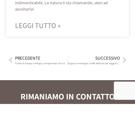
indimenticabile. La natura ti sta chiamando, vieni ad
ascoltarla!
LEGGI TUTTO »
PRECEDENTE
SUCCESSIVO
Pranzo di Pasqua in Rifugio, un’esperienza che si farà ricordare!
Giugno in montagna: tariffe dedicate per soggiorni infrasettimanali
RIMANIAMO IN CONTATTO
Iscriviti alla newsletter di Val Formica per rimanere
sempre aggiornato su eventi, offerte e novità.