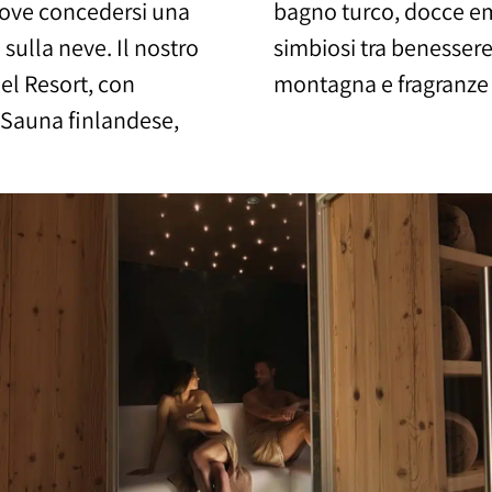
 dove concedersi una
 e tisane: un’ideale
sulla neve. Il nostro
 respirare profumi di
del Resort, con
montagna e fragranze t
. Sauna finlandese,