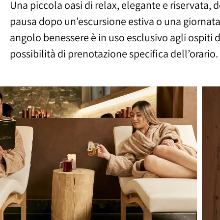
Una piccola oasi di relax, elegante e riservata,
bagno turco, docce emozionali, relax con sdraio
pausa dopo un’escursione estiva o una giornata 
simbiosi tra benessere alpino e classico che fa
angolo benessere è in uso esclusivo agli ospiti 
possibilità di prenotazione specifica dell’orario