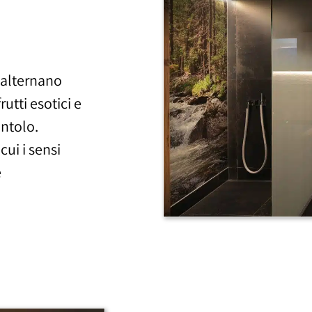
 alternano
utti esotici e
entolo.
cui i sensi
e