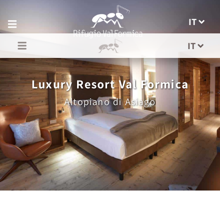
IT
IT
Luxury Resort Val Formica
Altopiano di Asiago