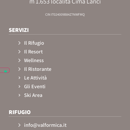
m 1.653 località Cima Larici
CIN IT024009B84Z7NWFMQ
SERVIZI
Il Rifugio
Il Resort
Wellness
Il Ristorante
Le Attività
Gli Eventi
Ski Area
RIFUGIO
info@valformica.it