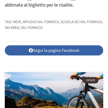
abbinata al biglietto per le risalite.
TAG:
NEVE
,
RIFUGIO VAL FORMICA
,
SCUOLA SCI VAL FORMICA
,
SKI AREA
,
VAL FORMICA
Segui la pagina Facebook
ESTATE